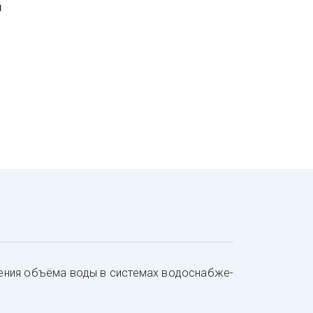
й
е­ния объ­ёма во­ды в сис­те­мах во­дос­наб­же­