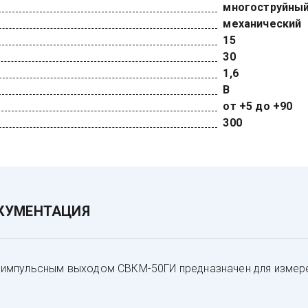
многоструйны
механический
15
30
1,6
В
от +5 до +90
300
КУМЕНТАЦИЯ
 им­пуль­сным вы­хо­дом СВКМ-50ГИ пред­наз­на­чен для из­ме­р