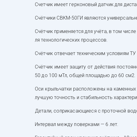
Счет­чик име­ет гер­ко­но­вый дат­чик для дис­тан­
Счёт­чи­ки СВКМ-50ГИ яв­ля­ют­ся уни­вер­саль­н
Счёт­чик при­ме­ня­ет­ся для учё­та, в том чис­л
ля тех­но­ло­ги­чес­ких про­цес­сов.
Счёт­чик от­ве­ча­ет тех­ни­чес­ким ус­ло­ви­я
Счёт­чик име­ет за­щи­ту от дей­ствия пос­то­ян­н
50 до 100 мТл, об­щей пло­щадью до 60 см2.
Оси крыль­чат­ки рас­по­ло­же­ны на ка­мен­ных 
луч­шую точ­ность и ста­биль­ность ха­рак­те­ри
Де­та­ли, соп­ри­ка­са­ющи­еся с про­точ­ной во­
Ин­тер­вал меж­ду по­вер­ка­ми — 6 лет.