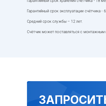
Га­ран­тий­ный срок хра­не­ния счёт­чи­ка - 18 ме
Га­ран­тий­ный срок экс­плу­ата­ции счёт­чи­ка -
Сред­ний срок служ­бы – 12 лет.
Счёт­чик мо­жет пос­тав­лять­ся с мон­таж­ным к
ЗАПРОСИТ