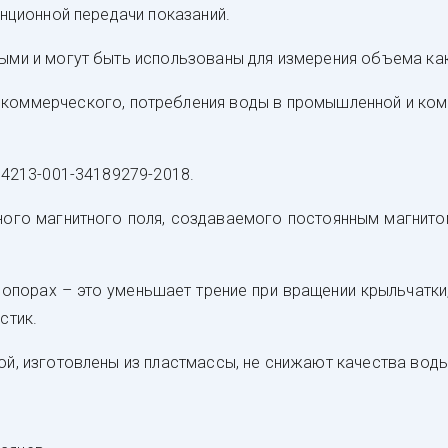
ци­он­ной пе­ре­да­чи по­ка­за­ний.
ы­ми и мо­гут быть ис­поль­зо­ва­ны для из­ме­ре­ния объ­ема как 
е ком­мер­чес­ко­го, пот­реб­ле­ния во­ды в про­мыш­лен­ной и ко
м ТУ 4213-001-34189279-2018.
о­го маг­нит­но­го по­ля, соз­да­ва­емо­го пос­то­ян­ным маг­ни­т
опо­рах – это умень­ша­ет тре­ние при вра­ще­нии крыль­чат­ки, 
с­тик.
дой, из­го­тов­ле­ны из плас­тмас­сы, не сни­жа­ют ка­чес­тва во­д