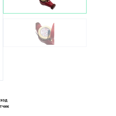
ыход
тчик