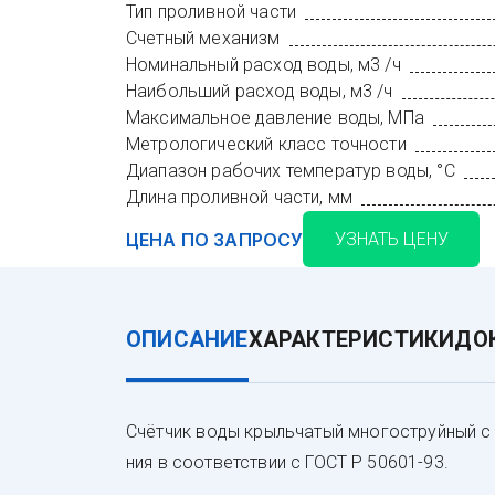
Тип проливной части
Счетный механизм
Номинальный расход воды, м3 /ч
Наибольший расход воды, м3 /ч
Максимальное давление воды, МПа
Метрологический класс точности
Диапазон рабочих температур воды, °С
Длина проливной части, мм
ЦЕНА ПО ЗАПРОСУ
УЗНАТЬ ЦЕНУ
ОПИСАНИЕ
ХАРАКТЕРИСТИКИ
ДО
Счёт­чик во­ды крыль­ча­тый мно­гос­труй­ный с
ния в со­от­ветс­твии с ГОСТ Р 50601-93.