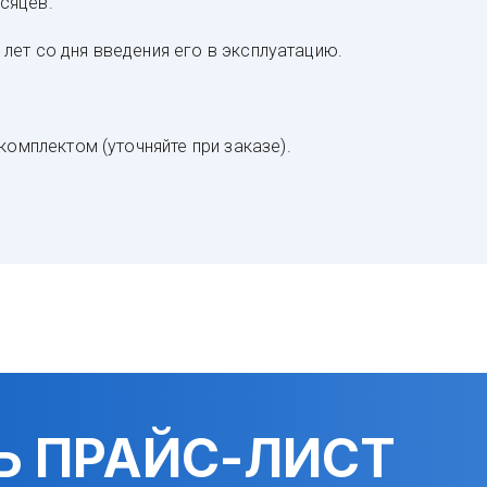
­ся­цев.
 6 лет со дня вве­де­ния его в экс­плу­ата­цию.
ом­плек­том (уточ­няй­те при за­ка­зе).
Ь ПРАЙС-ЛИСТ