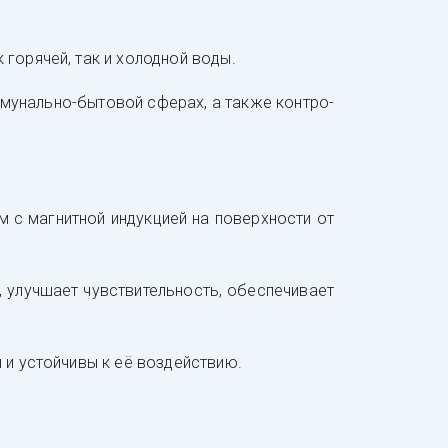
го­ря­чей, так и хо­лод­ной во­ды.
м­му­наль­но-бы­то­вой сфе­рах, а так­же кон­тро­
ом с маг­нит­ной ин­дук­ци­ей на по­вер­хнос­ти от
улуч­ша­ет чувс­тви­тель­ность, обес­пе­чи­ва­ет
ы и ус­той­чи­вы к её воз­дей­ствию.